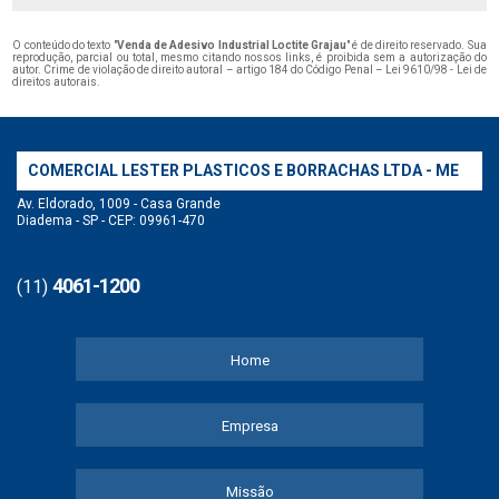
O conteúdo do texto "
Venda de Adesivo Industrial Loctite Grajau
" é de direito reservado. Sua
reprodução, parcial ou total, mesmo citando nossos links, é proibida sem a autorização do
autor. Crime de violação de direito autoral – artigo 184 do Código Penal –
Lei 9610/98 - Lei de
direitos autorais
.
COMERCIAL LESTER PLASTICOS E BORRACHAS LTDA - ME
Av. Eldorado, 1009 - Casa Grande
Diadema - SP - CEP: 09961-470
4061-1200
(11)
Home
Empresa
Missão