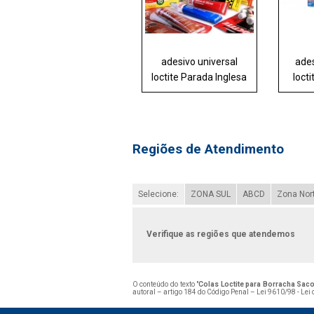
adesivo universal
ades
loctite Parada Inglesa
loct
Regiões de Atendimento
Selecione:
ZONA SUL
ABCD
Zona Nor
Verifique as regiões que atendemos
O conteúdo do texto "
Colas Loctite para Borracha Sa
autoral – artigo 184 do Código Penal –
Lei 9610/98 - Lei 