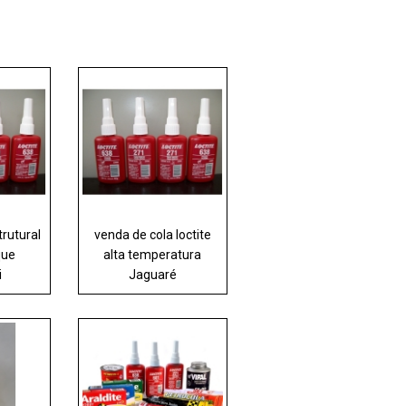
trutural
venda de cola loctite
que
alta temperatura
i
Jaguaré