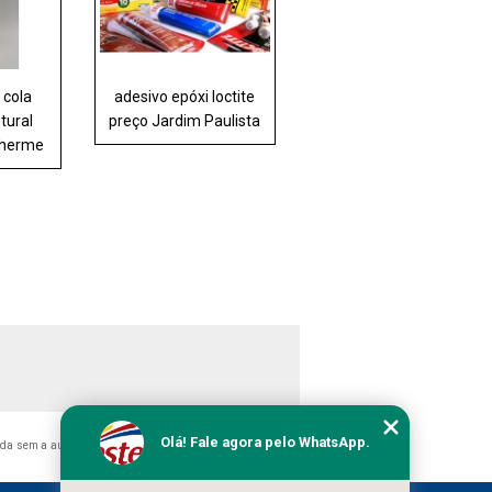
 cola
adesivo epóxi loctite
tural
preço Jardim Paulista
ilherme
Olá! Fale agora pelo WhatsApp.
bida sem a autorização do autor. Crime de violação de direito