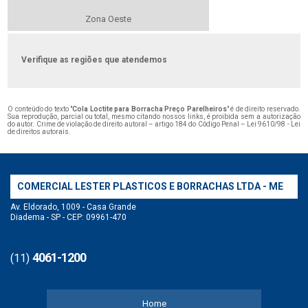
Zona Oeste
Verifique as regiões que atendemos
O conteúdo do texto "
Cola Loctite para Borracha Preço Parelheiros
" é de direito reservado.
Sua reprodução, parcial ou total, mesmo citando nossos links, é proibida sem a autorização
do autor. Crime de violação de direito autoral – artigo 184 do Código Penal –
Lei 9610/98 - Lei
de direitos autorais
.
COMERCIAL LESTER PLASTICOS E BORRACHAS LTDA - ME
Av. Eldorado, 1009 - Casa Grande
Diadema - SP - CEP: 09961-470
4061-1200
(11)
Home