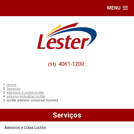
MENU
4061-1200
(11)
Home
Serviços
adesivos e colas loctite
adesivo industrial loctite
loctite adesivo universal Sumaré
Serviços
Adesivos e Colas Loctite