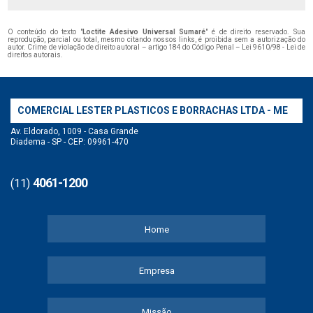
O conteúdo do texto "
Loctite Adesivo Universal Sumaré
" é de direito reservado. Sua
reprodução, parcial ou total, mesmo citando nossos links, é proibida sem a autorização do
autor. Crime de violação de direito autoral – artigo 184 do Código Penal –
Lei 9610/98 - Lei de
direitos autorais
.
COMERCIAL LESTER PLASTICOS E BORRACHAS LTDA - ME
Av. Eldorado, 1009 - Casa Grande
Diadema - SP - CEP: 09961-470
4061-1200
(11)
Home
Empresa
Missão