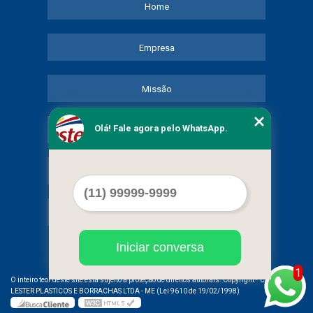
Home
Empresa
Missão
Olá! Fale agora pelo WhatsApp.
Serviços
Contato
Mapa do site
Iniciar conversa
1
©
O inteiro teor deste site está sujeito à proteção de direitos autorais. Copyright
COMERCIAL
LESTER PLASTICOS E BORRACHAS LTDA - ME (Lei 9610 de 19/02/1998)