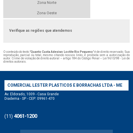
Zona Norte
Zona Oeste
Verifique as regiões que atendemos
O conteúdo do texto "
Quanto Custa Adesivo Loctite Rio Pequeno
" é de direito reservado. Sua
reprodução, parcial ou total, mesmo citando nossos links, é proibida sem a autorização do
autor. Crime de violação de direito autoral – artigo 184 do Código Penal –
Lei 9610/98 - Lei de
direitos autorais
.
COMERCIAL LESTER PLASTICOS E BORRACHAS LTDA - ME
Av. Eldorado, 1009 - Casa Grande
Diadema - SP - CEP: 09961-470
4061-1200
(11)