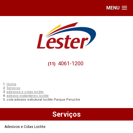
MENU
4061-1200
(11)
Home
Serviços
adesivos e colas loctite
adesivo instantâneo loctite
cola adesivo estrutural loctite Parque Peruche
Serviços
Adesivos e Colas Loctite