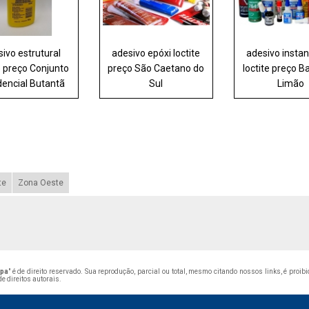
ivo estrutural
adesivo epóxi loctite
adesivo insta
e preço Conjunto
preço São Caetano do
loctite preço B
dencial Butantã
Sul
Limão
te
Zona Oeste
apa
" é de direito reservado. Sua reprodução, parcial ou total, mesmo citando nossos links, é proib
de direitos autorais
.