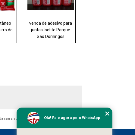
ntâneo
venda de adesivo para
airro do
juntas loctite Parque
São Domingos
Olá! Fale agora pelo WhatsApp.
ida sem a autorização do autor. Crime de violação de direito