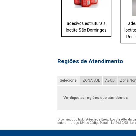
adesivos estruturais
ades
loctite São Domingos
loctit
Resi
Regiões de Atendimento
Selecione:
ZONA SUL
ABCD
Zona Nor
Verifique as regiões que atendemos
O conteúdo do texto "
Adesivos Epóxi Loctite Alto da L
autoral – artigo 184 do Código Penal –
Lei 9610/98 - Lei 