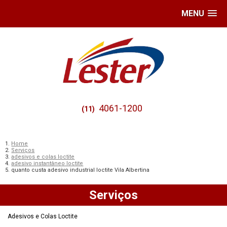
MENU
4061-1200
(11)
Home
Serviços
adesivos e colas loctite
adesivo instantâneo loctite
quanto custa adesivo industrial loctite Vila Albertina
Serviços
Adesivos e Colas Loctite