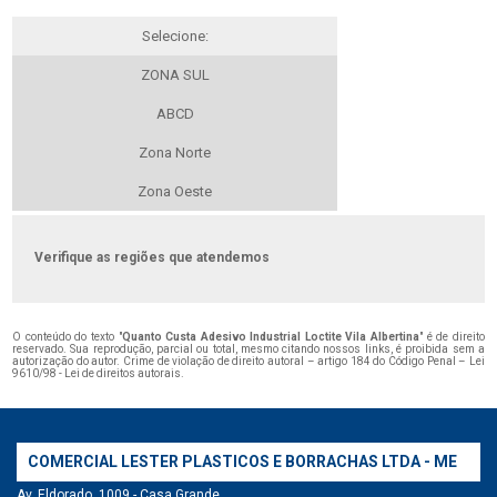
Selecione:
ZONA SUL
ABCD
Zona Norte
Zona Oeste
Verifique as regiões que atendemos
O conteúdo do texto "
Quanto Custa Adesivo Industrial Loctite Vila Albertina
" é de direito
reservado. Sua reprodução, parcial ou total, mesmo citando nossos links, é proibida sem a
autorização do autor. Crime de violação de direito autoral – artigo 184 do Código Penal –
Lei
9610/98 - Lei de direitos autorais
.
COMERCIAL LESTER PLASTICOS E BORRACHAS LTDA - ME
Av. Eldorado, 1009 - Casa Grande