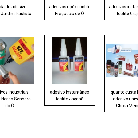
da de adesivo
adesivos epóxi loctite
adesivos inst
e Jardim Paulista
Freguesia do Ó
loctite Gra
ivos industriais
adesivo instantâneo
quanto custa l
te Nossa Senhora
loctite Jaçanã
adesivo univ
do Ó
Chora Men