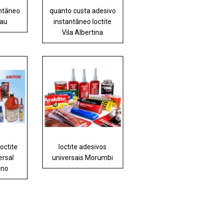
antâneo
quanto custa adesivo
jau
instantâneo loctite
Vila Albertina
octite
loctite adesivos
ersal
universais Morumbi
ino