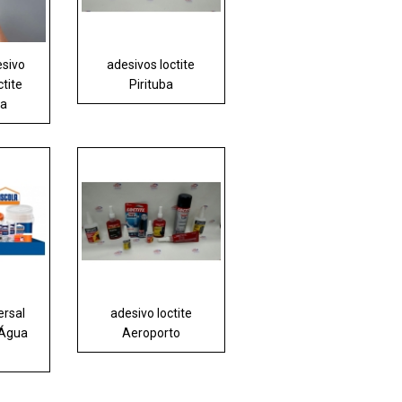
esivo
adesivos loctite
ctite
Pirituba
ia
ersal
adesivo loctite
 Água
Aeroporto