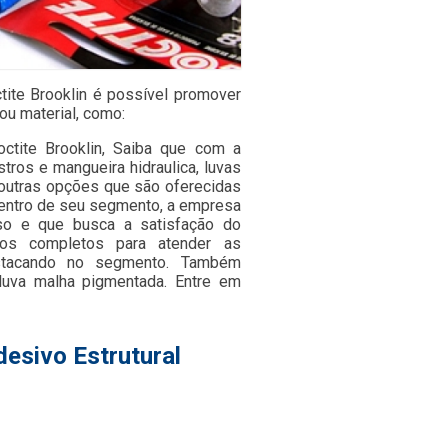
ctite Brooklin é possível promover
ou material, como:
octite Brooklin, Saiba que com a
tros e mangueira hidraulica, luvas
e outras opções que são oferecidas
dentro de seu segmento, a empresa
so e que busca a satisfação do
utos completos para atender as
stacando no segmento. Também
luva malha pigmentada. Entre em
esivo Estrutural