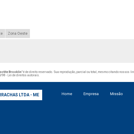
te
Zona Oeste
octite Brooklin
" é de direito reservado. Sua reprodução, parcial ou total, mesmo citando nossos li
/98 - Lei de direitos autorais
.
Home
Empresa
Missão
RRACHAS LTDA - ME