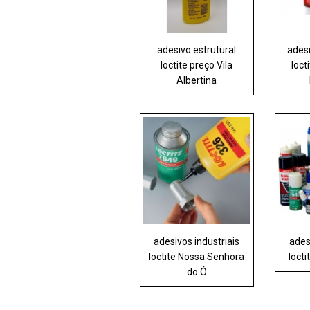
adesivo estrutural
adesi
loctite preço Vila
loct
Albertina
adesivos industriais
ades
loctite Nossa Senhora
loct
do Ó