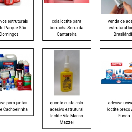
vos estruturais
cola loctite para
venda de ad
ite Parque São
borracha Serra da
estrutural lo
Domingos
Cantareira
Brasilând
ivo para juntas
quanto custa cola
adesivo univ
ite Cachoeirinha
adesivo estrutural
loctite preço
loctite Vila Marisa
Funda
Mazzei