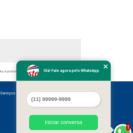
Olá! Fale agora pelo WhatsApp.
nks, é proibida sem a autorização do autor. Crime de violação
Serviços
Contato
Mapa do site
Iniciar conversa
1