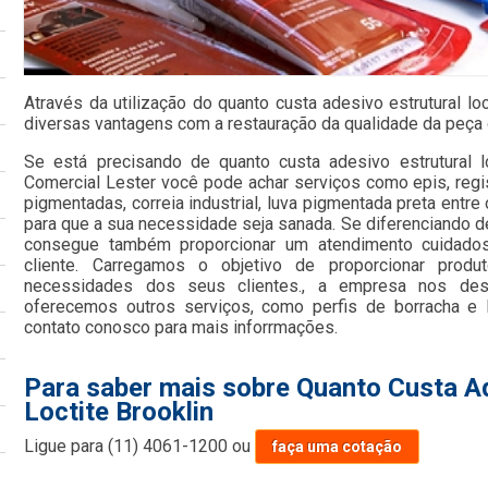
Através da utilização do quanto custa adesivo estrutural lo
diversas vantagens com a restauração da qualidade da peça 
Se está precisando de quanto custa adesivo estrutural l
Comercial Lester você pode achar serviços como epis, regis
pigmentadas, correia industrial, luva pigmentada preta entr
para que a sua necessidade seja sanada. Se diferenciando 
consegue também proporcionar um atendimento cuidado
cliente. Carregamos o objetivo de proporcionar prod
necessidades dos seus clientes., a empresa nos de
oferecemos outros serviços, como perfis de borracha e 
contato conosco para mais inforrmações.
Para saber mais sobre Quanto Custa Ad
Loctite Brooklin
Ligue para
(11) 4061-1200
ou
faça uma cotação