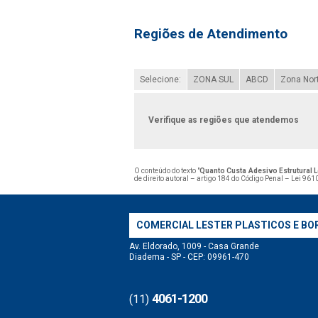
Regiões de Atendimento
Selecione:
ZONA SUL
ABCD
Zona Nor
Verifique as regiões que atendemos
O conteúdo do texto "
Quanto Custa Adesivo Estrutural L
de direito autoral – artigo 184 do Código Penal –
Lei 9610
COMERCIAL LESTER PLASTICOS E BO
Av. Eldorado, 1009 - Casa Grande
Diadema - SP - CEP: 09961-470
4061-1200
(11)