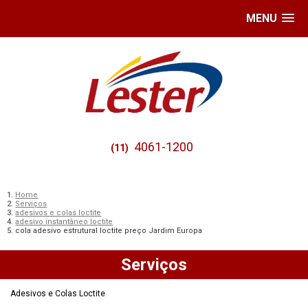
MENU
4061-1200
(11)
Home
Serviços
adesivos e colas loctite
adesivo instantâneo loctite
cola adesivo estrutural loctite preço Jardim Europa
Serviços
Adesivos e Colas Loctite