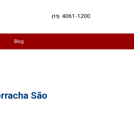
4061-1200
(11)
Blog
orracha São