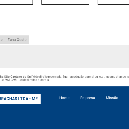
te
Zona Oeste
cha São Caetano do Sul
" é de direito reservado. Sua reprodução, parcial ou total, mesmo citando 
–
Lei 9610/98 - Lei de direitos autorais
.
Home
Empresa
Missão
RRACHAS LTDA - ME