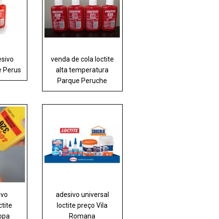
esivo
venda de cola loctite
te Perus
alta temperatura
Parque Peruche
ivo
adesivo universal
ctite
loctite preço Vila
opa
Romana