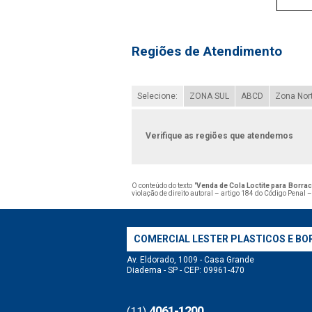
Regiões de Atendimento
Selecione:
ZONA SUL
ABCD
Zona Nor
Verifique as regiões que atendemos
O conteúdo do texto "
Venda de Cola Loctite para Borra
violação de direito autoral – artigo 184 do Código Penal 
COMERCIAL LESTER PLASTICOS E BO
Av. Eldorado, 1009 - Casa Grande
Diadema - SP - CEP: 09961-470
4061-1200
(11)