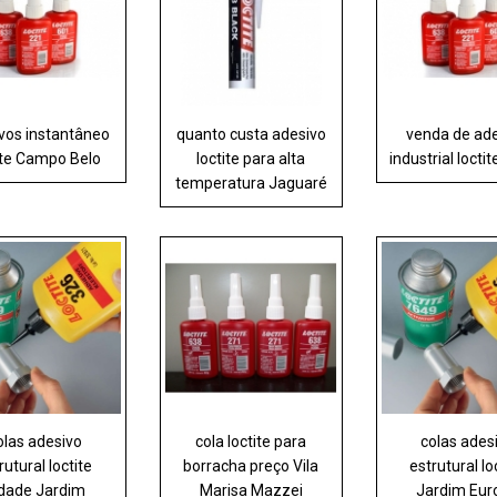
vos instantâneo
quanto custa adesivo
venda de ad
ite Campo Belo
loctite para alta
industrial locti
temperatura Jaguaré
olas adesivo
cola loctite para
colas ades
rutural loctite
borracha preço Vila
estrutural lo
dade Jardim
Marisa Mazzei
Jardim Eur