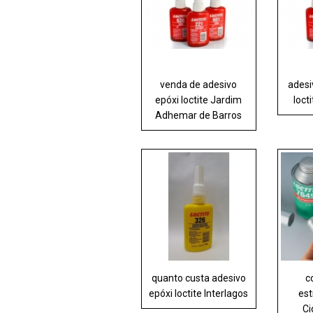
venda de adesivo
adesi
epóxi loctite Jardim
loct
Adhemar de Barros
quanto custa adesivo
c
epóxi loctite Interlagos
est
Ci