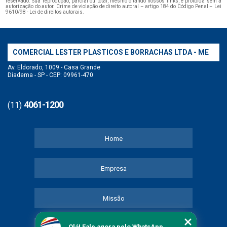
reservado. Sua reprodução, parcial ou total, mesmo citando nossos links, é proibida sem a
autorização do autor. Crime de violação de direito autoral – artigo 184 do Código Penal –
Lei
9610/98 - Lei de direitos autorais
.
COMERCIAL LESTER PLASTICOS E BORRACHAS LTDA - ME
Av. Eldorado, 1009 - Casa Grande
Diadema - SP - CEP: 09961-470
4061-1200
(11)
Home
Empresa
Missão
Olá! Fale agora pelo WhatsApp.