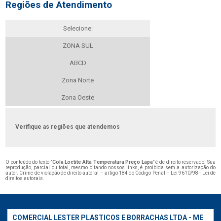
Regiões de Atendimento
Selecione:
ZONA SUL
ABCD
Zona Norte
Zona Oeste
Verifique as regiões que atendemos
O conteúdo do texto "
Cola Loctite Alta Temperatura Preço Lapa
" é de direito reservado. Sua
reprodução, parcial ou total, mesmo citando nossos links, é proibida sem a autorização do
autor. Crime de violação de direito autoral – artigo 184 do Código Penal –
Lei 9610/98 - Lei de
direitos autorais
.
COMERCIAL LESTER PLASTICOS E BORRACHAS LTDA - ME