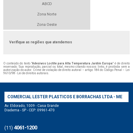
ABCD
Zona Norte
Zona Oeste
Verifique as regiões que atendemos
O conteúdo do texto "
Adesivos Loctite para Alta Temperatura Jardim Europa
" é de direito
reservado. Sua reprodução, parcial ou total, mesmo citando nossos links, é proibida sem a
autorização do autor. Crime de violação de direito autoral – artigo 184 do Código Penal –
Lei
9610/98 - Lei de direitos autorais
.
COMERCIAL LESTER PLASTICOS E BORRACHAS LTDA - ME
Av. Eldorado, 1009 - Casa Grande
Diadema - SP - CEP: 09961-470
4061-1200
(11)