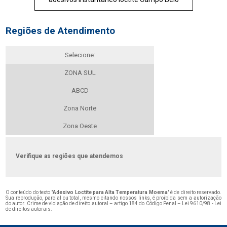
Regiões de Atendimento
Selecione:
ZONA SUL
ABCD
Zona Norte
Zona Oeste
Verifique as regiões que atendemos
O conteúdo do texto "
Adesivo Loctite para Alta Temperatura Moema
" é de direito reservado.
Sua reprodução, parcial ou total, mesmo citando nossos links, é proibida sem a autorização
do autor. Crime de violação de direito autoral – artigo 184 do Código Penal –
Lei 9610/98 - Lei
de direitos autorais
.