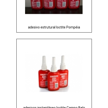
adesivo estrutural loctite Pompéia
adesivos instantâneo loctite Campo Belo