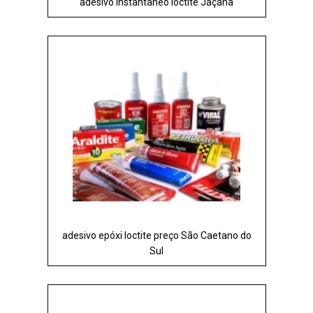
adesivo instantâneo loctite Jaçanã
adesivo epóxi loctite preço São Caetano do
Sul