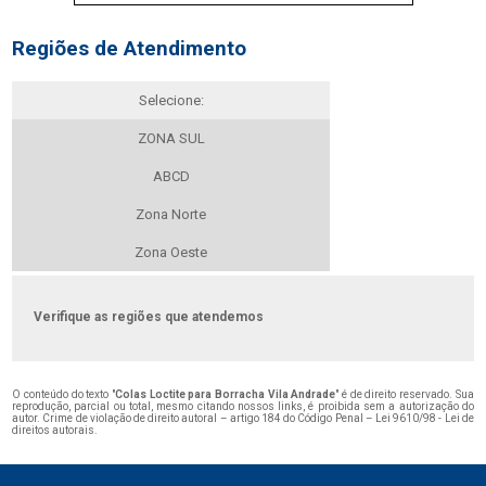
Regiões de Atendimento
Selecione:
ZONA SUL
ABCD
Zona Norte
Zona Oeste
Verifique as regiões que atendemos
O conteúdo do texto "
Colas Loctite para Borracha Vila Andrade
" é de direito reservado. Sua
reprodução, parcial ou total, mesmo citando nossos links, é proibida sem a autorização do
autor. Crime de violação de direito autoral – artigo 184 do Código Penal –
Lei 9610/98 - Lei de
direitos autorais
.