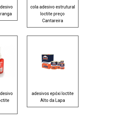
adesivo
cola adesivo estrutural
piranga
loctite preço
Cantareira
adesivo
adesivos epóxi loctite
octite
Alto da Lapa