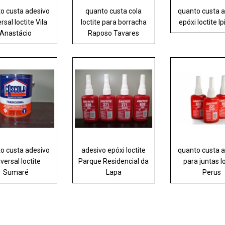
o custa adesivo
quanto custa cola
quanto custa 
rsal loctite Vila
loctite para borracha
epóxi loctite I
Anastácio
Raposo Tavares
o custa adesivo
adesivo epóxi loctite
quanto custa 
versal loctite
Parque Residencial da
para juntas l
Sumaré
Lapa
Perus