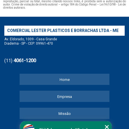
reprodução, parcial ou total, mesmo citando nossos links, é proibida sem a autorização do
autor. Crime de violação de direito autoral – artigo 184 do Código Penal –
Lei 9610/98 - Lei de
direitos autorais
.
COMERCIAL LESTER PLASTICOS E BORRACHAS LTDA - ME
Av. Eldorado, 1009 - Casa Grande
Diadema - SP - CEP: 09961-470
4061-1200
(11)
Home
Empresa
Missão