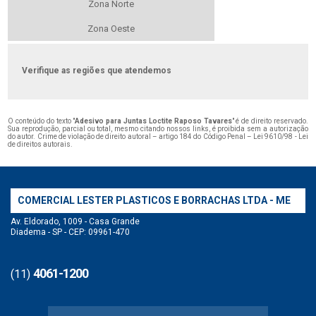
Zona Norte
Zona Oeste
Verifique as regiões que atendemos
O conteúdo do texto "
Adesivo para Juntas Loctite Raposo Tavares
" é de direito reservado.
Sua reprodução, parcial ou total, mesmo citando nossos links, é proibida sem a autorização
do autor. Crime de violação de direito autoral – artigo 184 do Código Penal –
Lei 9610/98 - Lei
de direitos autorais
.
COMERCIAL LESTER PLASTICOS E BORRACHAS LTDA - ME
Av. Eldorado, 1009 - Casa Grande
Diadema - SP - CEP: 09961-470
4061-1200
(11)