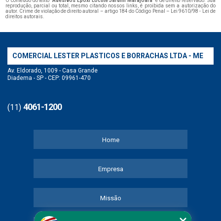
O conteúdo do texto "
Adesivos Epóxi Loctite Jardim Marajoara
" é de direito reservado. Sua
reprodução, parcial ou total, mesmo citando nossos links, é proibida sem a autorização do
autor. Crime de violação de direito autoral – artigo 184 do Código Penal –
Lei 9610/98 - Lei de
direitos autorais
.
COMERCIAL LESTER PLASTICOS E BORRACHAS LTDA - ME
Av. Eldorado, 1009 - Casa Grande
Diadema - SP - CEP: 09961-470
4061-1200
(11)
Home
Empresa
Missão