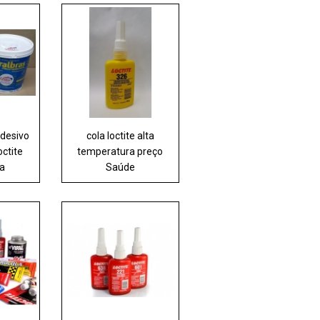
adesivo
cola loctite alta
octite
temperatura preço
ra
Saúde