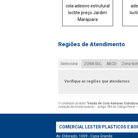
cola adesivo estrutural
ade
loctite preço Jardim
loct
Marajoara
Regiões de Atendimento
Selecione:
ZONA SUL
ABCD
Zona Nor
Verifique as regiões que atendemos
O conteúdo do texto "
Venda de Cola Adesivo Estrutural
violação de direito autoral – artigo 184 do Código Penal 
COMERCIAL LESTER PLASTICOS E BO
Av. Eldorado, 1009 - Casa Grande