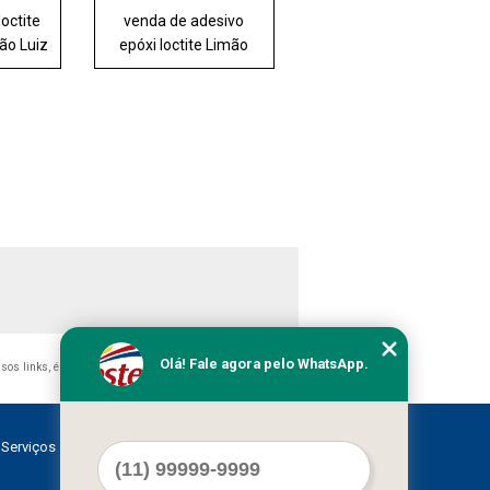
loctite
venda de adesivo
ão Luiz
epóxi loctite Limão
Olá! Fale agora pelo WhatsApp.
ssos links, é proibida sem a autorização do autor. Crime de
Serviços
Contato
Mapa do site