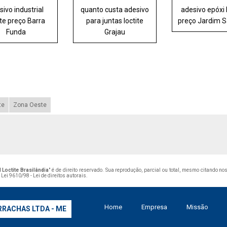
sivo industrial
quanto custa adesivo
adesivo epóxi 
ite preço Barra
para juntas loctite
preço Jardim S
Funda
Grajau
te
Zona Oeste
 Loctite Brasilândia
" é de direito reservado. Sua reprodução, parcial ou total, mesmo citando no
–
Lei 9610/98 - Lei de direitos autorais
.
Home
Empresa
Missão
RRACHAS LTDA - ME