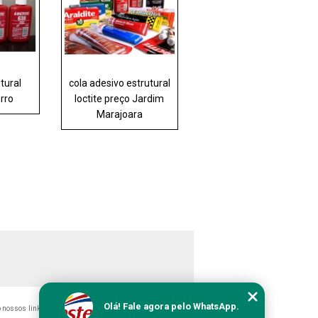
tural
cola adesivo estrutural
orro
loctite preço Jardim
Marajoara
Olá! Fale agora pelo WhatsApp.
do nossos links, é proibida sem a autorização do autor. Crime