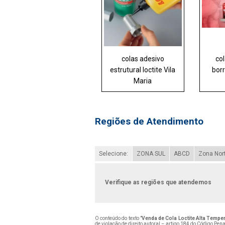
colas adesivo
col
estrutural loctite Vila
bor
Maria
Regiões de Atendimento
Selecione:
ZONA SUL
ABCD
Zona Nor
Verifique as regiões que atendemos
O conteúdo do texto "
Venda de Cola Loctite Alta Tempe
de violação de direito autoral – artigo 184 do Código Pen