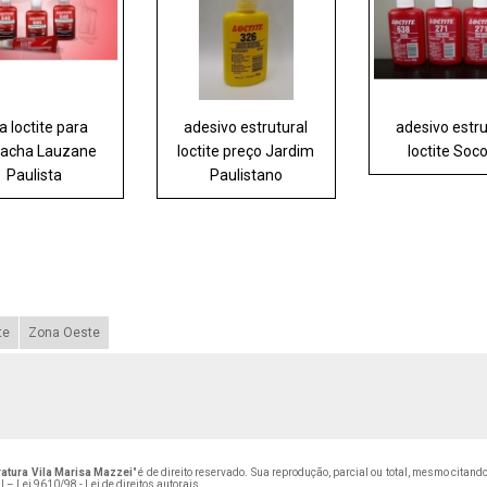
a loctite para
adesivo estrutural
adesivo estru
racha Lauzane
loctite preço Jardim
loctite Soc
Paulista
Paulistano
te
Zona Oeste
ratura Vila Marisa Mazzei
" é de direito reservado. Sua reprodução, parcial ou total, mesmo citan
al –
Lei 9610/98 - Lei de direitos autorais
.