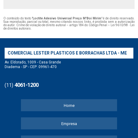
O conteúdo do texto "
Loctite Adesivo Universal Preço M'Boi Mirim
" é de direito reservado.
Sua reprodução, parcial ou total, mesmo citando nossos links, é proibida sem a autorização
do autor. Crime de violação de direito autoral – artigo 184 do Código Penal –
Lei 9610/98 - Lei
de direitos autorais
.
COMERCIAL LESTER PLASTICOS E BORRACHAS LTDA - ME
Av. Eldorado, 1009 - Casa Grande
Diadema - SP - CEP: 09961-470
4061-1200
(11)
Home
Empresa