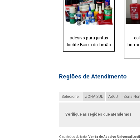
adesivo para juntas
col
loctite Bairro do Limão
borra
Regiões de Atendimento
Selecione:
ZONA SUL
ABCD
Zona Nor
Verifique as regiões que atendemos
O conteúdo do texto "
Venda de Adesivo Universal Locti