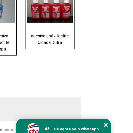
esivo
adesivo epóxi loctite
octite
Cidade Dutra
opa
Olá! Fale agora pelo WhatsApp.
citando nossos links, é proibida sem a autorização do autor.