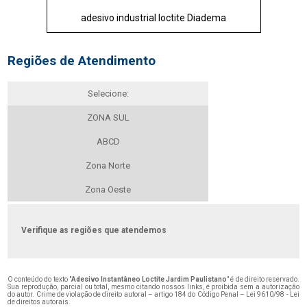
adesivo industrial loctite Diadema
Regiões de Atendimento
Selecione:
ZONA SUL
ABCD
Zona Norte
Zona Oeste
Verifique as regiões que atendemos
O conteúdo do texto "
Adesivo Instantâneo Loctite Jardim Paulistano
" é de direito reservado.
Sua reprodução, parcial ou total, mesmo citando nossos links, é proibida sem a autorização
do autor. Crime de violação de direito autoral – artigo 184 do Código Penal –
Lei 9610/98 - Lei
de direitos autorais
.