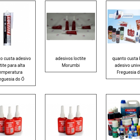
o custa adesivo
adesivos loctite
quanto custa l
tite para alta
Morumbi
adesivo univ
emperatura
Freguesia 
eguesia do Ó