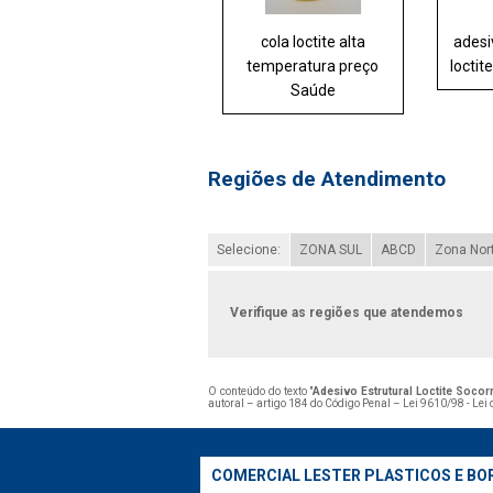
cola loctite alta
adesi
temperatura preço
locti
Saúde
Regiões de Atendimento
Selecione:
ZONA SUL
ABCD
Zona Nor
Verifique as regiões que atendemos
O conteúdo do texto "
Adesivo Estrutural Loctite Socor
autoral – artigo 184 do Código Penal –
Lei 9610/98 - Lei 
COMERCIAL LESTER PLASTICOS E BO