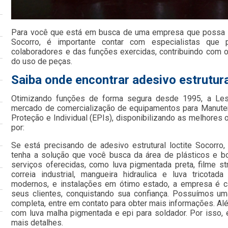
Para você que está em busca de uma empresa que possa for
Socorro, é importante contar com especialistas que 
colaboradores e das funções exercidas, contribuindo co
do uso de peças.
Saiba onde encontrar adesivo estrutura
Otimizando funções de forma segura desde 1995, a Le
mercado de comercialização de equipamentos para Manute
Proteção e Individual (EPIs), disponibilizando as melhore
por:
Se está precisando de adesivo estrutural loctite Socorro
tenha a solução que você busca da área de plásticos e b
serviços oferecidas, como luva pigmentada preta, filme st
correia industrial, mangueira hidraulica e luva tricot
modernos, e instalações em ótimo estado, a empresa é c
seus clientes, conquistando sua confiança. Possuímos uma
completa, entre em contato para obter mais informações. Al
com luva malha pigmentada e epi para soldador. Por isso,
mais detalhes.