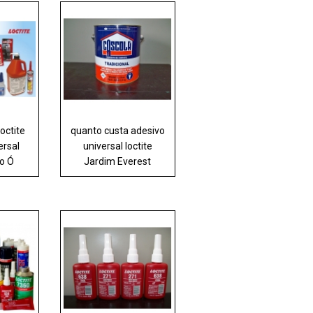
octite
quanto custa adesivo
ersal
universal loctite
do Ó
Jardim Everest