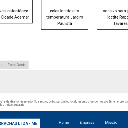
vos instantâneo
colas loctite alta
adesivo para 
te Cidade Ademar
temperatura Jardim
loctite Rap
Paulista
Tavares
te
Zona Oeste
ro
" é de direito reservado. Sua reprodução, parcial ou total, mesmo citando nossos links, é proib
de direitos autorais
.
Home
Empresa
Missão
RRACHAS LTDA - ME