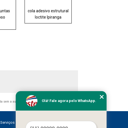
juntas
cola adesivo estrutural
oso
loctite Ipiranga
Olá! Fale agora pelo WhatsApp.
ida sem a autorização do autor. Crime de violação de direito
Serviços
Contato
Mapa do site