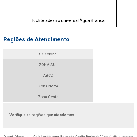
loctite adesivo universal Água Branca
Regiões de Atendimento
Selecione:
ZONA SUL
ABCD
Zona Norte
Zona Oeste
Verifique as regiões que atendemos
O conteúdo do texto "
Cola Loctite para Borracha Capão Redondo
" é de direito reservado.