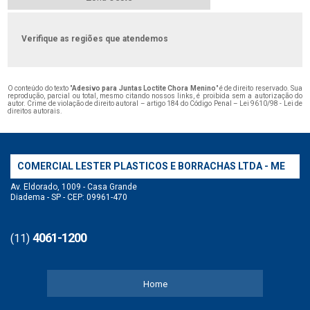
Verifique as regiões que atendemos
O conteúdo do texto "
Adesivo para Juntas Loctite Chora Menino
" é de direito reservado. Sua
reprodução, parcial ou total, mesmo citando nossos links, é proibida sem a autorização do
autor. Crime de violação de direito autoral – artigo 184 do Código Penal –
Lei 9610/98 - Lei de
direitos autorais
.
COMERCIAL LESTER PLASTICOS E BORRACHAS LTDA - ME
Av. Eldorado, 1009 - Casa Grande
Diadema - SP - CEP: 09961-470
4061-1200
(11)
Home