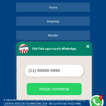
Home
Empresa
Missão
Olá! Fale agora pelo WhatsApp.
Serviços
Contato
Mapa do site
Iniciar conversa
1
©
O inteiro teor deste site está sujeito à proteção de direitos autorais. Copyright
COMERCIAL
LESTER PLASTICOS E BORRACHAS LTDA - ME (Lei 9610 de 19/02/1998)