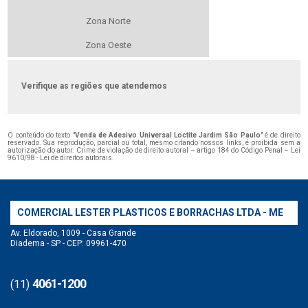
Zona Norte
Zona Oeste
Verifique as regiões que atendemos
O conteúdo do texto "
Venda de Adesivo Universal Loctite Jardim São Paulo
" é de direito
reservado. Sua reprodução, parcial ou total, mesmo citando nossos links, é proibida sem a
autorização do autor. Crime de violação de direito autoral – artigo 184 do Código Penal –
Lei
9610/98 - Lei de direitos autorais
.
COMERCIAL LESTER PLASTICOS E BORRACHAS LTDA - ME
Av. Eldorado, 1009 - Casa Grande
Diadema - SP - CEP: 09961-470
4061-1200
(11)