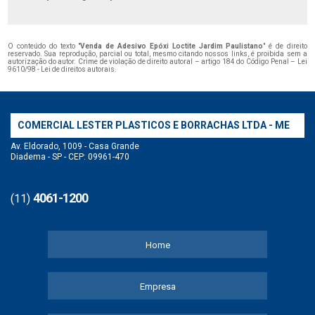
O conteúdo do texto "
Venda de Adesivo Epóxi Loctite Jardim Paulistano
" é de direito
reservado. Sua reprodução, parcial ou total, mesmo citando nossos links, é proibida sem a
autorização do autor. Crime de violação de direito autoral – artigo 184 do Código Penal –
Lei
9610/98 - Lei de direitos autorais
.
COMERCIAL LESTER PLASTICOS E BORRACHAS LTDA - ME
Av. Eldorado, 1009 - Casa Grande
Diadema - SP - CEP: 09961-470
4061-1200
(11)
Home
Empresa