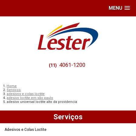
MENU
4061-1200
(11)
Home
Serviços
adesivos e colas loctite
adesivo loctite em são paulo
adesivo universal loctite alto da providencia
Serviços
Adesivos e Colas Loctite