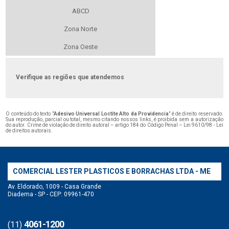
ABCD
Zona Norte
Zona Oeste
Verifique as regiões que atendemos
O conteúdo do texto "
Adesivo Universal Loctite Alto da Providencia
" é de direito reservado.
Sua reprodução, parcial ou total, mesmo citando nossos links, é proibida sem a autorização
do autor. Crime de violação de direito autoral – artigo 184 do Código Penal –
Lei 9610/98 - Lei
de direitos autorais
.
COMERCIAL LESTER PLASTICOS E BORRACHAS LTDA - ME
Av. Eldorado, 1009 - Casa Grande
Diadema - SP - CEP: 09961-470
4061-1200
(11)