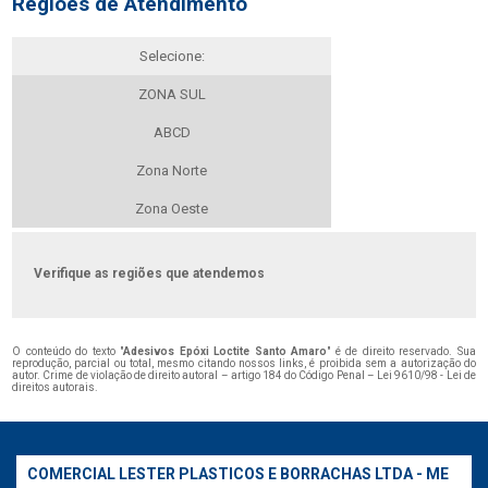
Regiões de Atendimento
Selecione:
ZONA SUL
ABCD
Zona Norte
Zona Oeste
Verifique as regiões que atendemos
O conteúdo do texto "
Adesivos Epóxi Loctite Santo Amaro
" é de direito reservado. Sua
reprodução, parcial ou total, mesmo citando nossos links, é proibida sem a autorização do
autor. Crime de violação de direito autoral – artigo 184 do Código Penal –
Lei 9610/98 - Lei de
direitos autorais
.
COMERCIAL LESTER PLASTICOS E BORRACHAS LTDA - ME