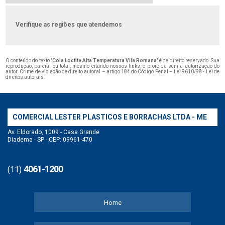
Verifique as regiões que atendemos
O conteúdo do texto "
Cola Loctite Alta Temperatura Vila Romana
" é de direito reservado. Sua
reprodução, parcial ou total, mesmo citando nossos links, é proibida sem a autorização do
autor. Crime de violação de direito autoral – artigo 184 do Código Penal –
Lei 9610/98 - Lei de
direitos autorais
.
COMERCIAL LESTER PLASTICOS E BORRACHAS LTDA - ME
Av. Eldorado, 1009 - Casa Grande
Diadema - SP - CEP: 09961-470
4061-1200
(11)
Home