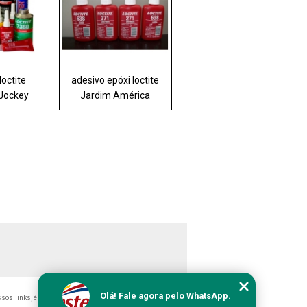
loctite
adesivo epóxi loctite
 Jockey
Jardim América
Olá! Fale agora pelo WhatsApp.
ossos links, é proibida sem a autorização do autor. Crime de