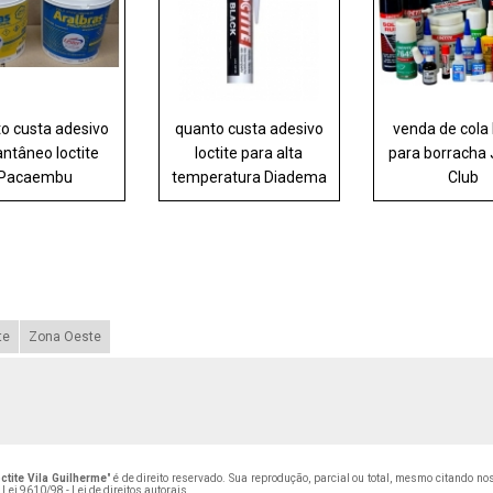
o custa adesivo
quanto custa adesivo
venda de cola 
antâneo loctite
loctite para alta
para borracha
Pacaembu
temperatura Diadema
Club
te
Zona Oeste
tite Vila Guilherme
" é de direito reservado. Sua reprodução, parcial ou total, mesmo citando n
–
Lei 9610/98 - Lei de direitos autorais
.