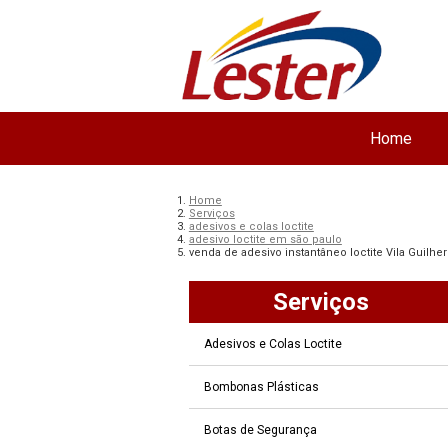
Home
Home
Serviços
adesivos e colas loctite
adesivo loctite em são paulo
venda de adesivo instantâneo loctite Vila Guilh
Serviços
Adesivos e Colas Loctite
Bombonas Plásticas
Botas de Segurança