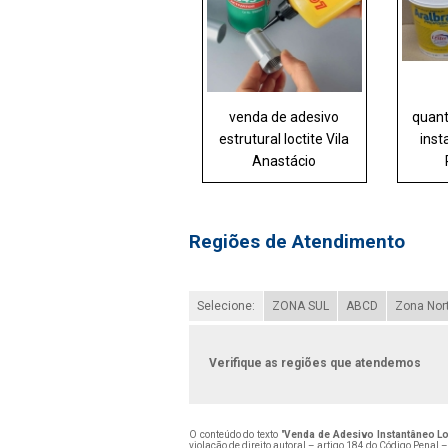
venda de adesivo
quant
estrutural loctite Vila
inst
Anastácio
Regiões de Atendimento
Selecione:
ZONA SUL
ABCD
Zona Nor
Verifique as regiões que atendemos
O conteúdo do texto "
Venda de Adesivo Instantâneo Loc
violação de direito autoral – artigo 184 do Código Penal 