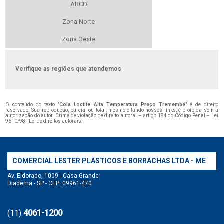
ABCD
Zona Norte
Zona Oeste
Verifique as regiões que atendemos
O conteúdo do texto "
Cola Loctite Alta Temperatura Preço Tremembé
" é de direito
reservado. Sua reprodução, parcial ou total, mesmo citando nossos links, é proibida sem a
autorização do autor. Crime de violação de direito autoral – artigo 184 do Código Penal –
Lei
9610/98 - Lei de direitos autorais
.
COMERCIAL LESTER PLASTICOS E BORRACHAS LTDA - ME
Av. Eldorado, 1009 - Casa Grande
Diadema - SP - CEP: 09961-470
4061-1200
(11)