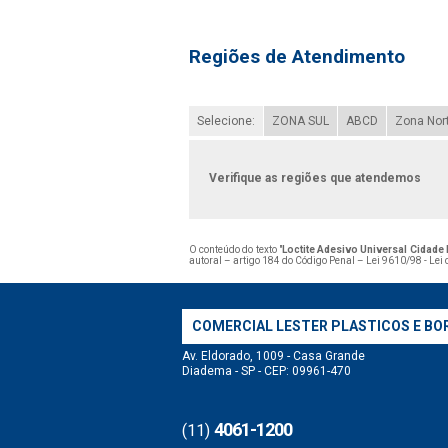
Regiões de Atendimento
Selecione:
ZONA SUL
ABCD
Zona Nor
Verifique as regiões que atendemos
O conteúdo do texto "
Loctite Adesivo Universal Cidade 
autoral – artigo 184 do Código Penal –
Lei 9610/98 - Lei 
COMERCIAL LESTER PLASTICOS E BO
Av. Eldorado, 1009 - Casa Grande
Diadema - SP - CEP: 09961-470
4061-1200
(11)