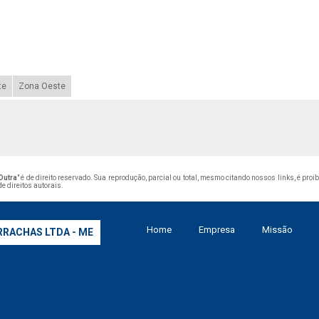
te
Zona Oeste
Dutra
" é de direito reservado. Sua reprodução, parcial ou total, mesmo citando nossos links, é proi
de direitos autorais
.
Home
Empresa
Missão
RRACHAS LTDA - ME