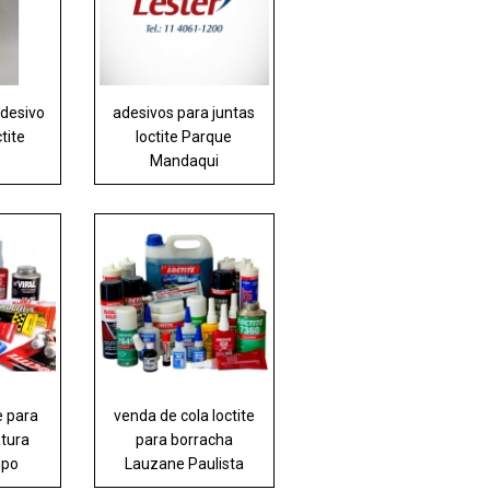
adesivo
adesivos para juntas
ctite
loctite Parque
Mandaqui
e para
venda de cola loctite
atura
para borracha
mpo
Lauzane Paulista