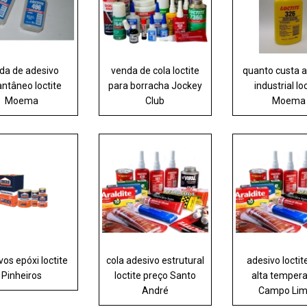
da de adesivo
venda de cola loctite
quanto custa 
antâneo loctite
para borracha Jockey
industrial lo
Moema
Club
Moema
vos epóxi loctite
cola adesivo estrutural
adesivo loctit
Pinheiros
loctite preço Santo
alta temper
André
Campo Li