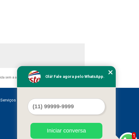
Olá! Fale agora pelo WhatsApp.
bida sem a autorização do autor. Crime de violação de direito
Serviços
Contato
Mapa do site
Iniciar conversa
1