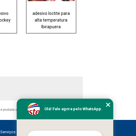
esivo
adesivo loctite para
Jockey
alta temperatura
Ibirapuera
Olá! Fale agora pelo WhatsApp.
, é proibida sem a autorização do autor. Crime de violação de
Serviços
Contato
Mapa do site