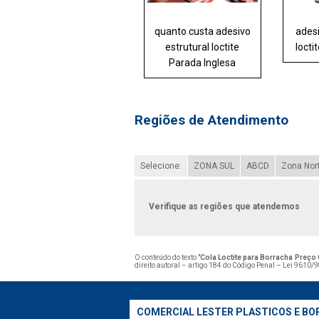
quanto custa adesivo
ades
estrutural loctite
locti
Parada Inglesa
Regiões de Atendimento
Selecione:
ZONA SUL
ABCD
Zona Nor
Verifique as regiões que atendemos
O conteúdo do texto "
Cola Loctite para Borracha Preço 
direito autoral – artigo 184 do Código Penal –
Lei 9610/98
COMERCIAL LESTER PLASTICOS E BO