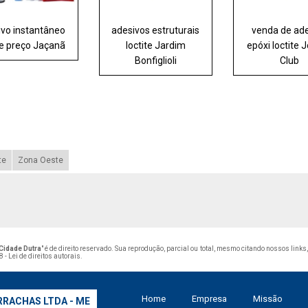
ivo instantâneo
adesivos estruturais
venda de ad
te preço Jaçanã
loctite Jardim
epóxi loctite 
Bonfiglioli
Club
te
Zona Oeste
Cidade Dutra
" é de direito reservado. Sua reprodução, parcial ou total, mesmo citando nossos links
 - Lei de direitos autorais
.
Home
Empresa
Missão
RRACHAS LTDA - ME