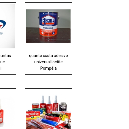
juntas
quanto custa adesivo
que
universal loctite
i
Pompéia