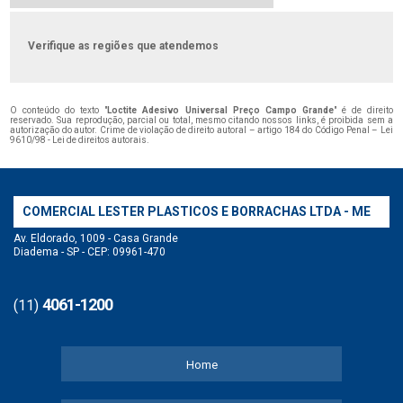
Verifique as regiões que atendemos
O conteúdo do texto "
Loctite Adesivo Universal Preço Campo Grande
" é de direito
reservado. Sua reprodução, parcial ou total, mesmo citando nossos links, é proibida sem a
autorização do autor. Crime de violação de direito autoral – artigo 184 do Código Penal –
Lei
9610/98 - Lei de direitos autorais
.
COMERCIAL LESTER PLASTICOS E BORRACHAS LTDA - ME
Av. Eldorado, 1009 - Casa Grande
Diadema - SP - CEP: 09961-470
4061-1200
(11)
Home