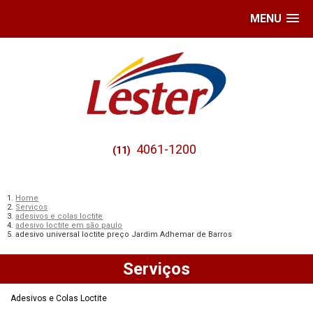
MENU
4061-1200
(11)
Home
Serviços
adesivos e colas loctite
adesivo loctite em são paulo
adesivo universal loctite preço Jardim Adhemar de Barros
Serviços
Adesivos e Colas Loctite