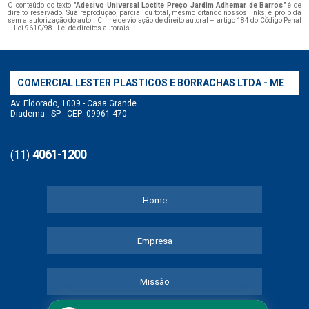
O conteúdo do texto "
Adesivo Universal Loctite Preço Jardim Adhemar de Barros
" é de
direito reservado. Sua reprodução, parcial ou total, mesmo citando nossos links, é proibida
sem a autorização do autor. Crime de violação de direito autoral – artigo 184 do Código Penal
–
Lei 9610/98 - Lei de direitos autorais
.
COMERCIAL LESTER PLASTICOS E BORRACHAS LTDA - ME
Av. Eldorado, 1009 - Casa Grande
Diadema - SP - CEP: 09961-470
4061-1200
(11)
Home
Empresa
Missão