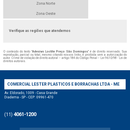
Zona Norte
Zona Oeste
Verifique as regiões que atendemos
O conteúdo do texto "
Adesivo Loctite Preço São Domingos
" é de direito reservado. Sua
reprodução, parcial ou total, mesmo citando nossos links, é proibida sem a autorização do
autor. Crime de violação de direito autoral – artigo 184 do Código Penal –
Lei 9610/98 - Lei de
direitos autorais
.
COMERCIAL LESTER PLASTICOS E BORRACHAS LTDA - ME
Av. Eldorado, 1009 - Casa Grande
Diadema - SP - CEP: 09961-470
4061-1200
(11)