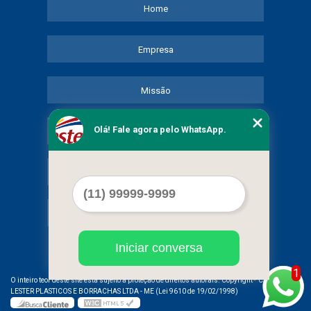
Home
Empresa
Missão
Olá! Fale agora pelo WhatsApp.
Serviços
Contato
Mapa do site
Iniciar conversa
1
©
O inteiro teor deste site está sujeito à proteção de direitos autorais. Copyright
COMERCIAL
LESTER PLASTICOS E BORRACHAS LTDA - ME (Lei 9610 de 19/02/1998)