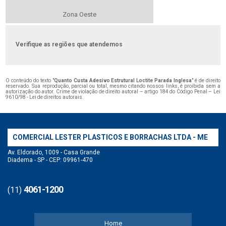
Zona Oeste
Verifique as regiões que atendemos
O conteúdo do texto "
Quanto Custa Adesivo Estrutural Loctite Parada Inglesa
" é de direito
reservado. Sua reprodução, parcial ou total, mesmo citando nossos links, é proibida sem a
autorização do autor. Crime de violação de direito autoral – artigo 184 do Código Penal –
Lei
9610/98 - Lei de direitos autorais
.
COMERCIAL LESTER PLASTICOS E BORRACHAS LTDA - ME
Av. Eldorado, 1009 - Casa Grande
Diadema - SP - CEP: 09961-470
4061-1200
(11)
Home