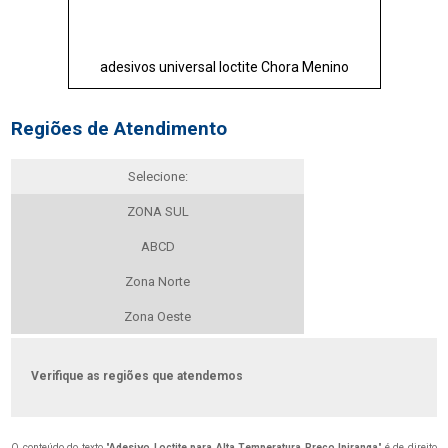
adesivos universal loctite Chora Menino
Regiões de Atendimento
Selecione:
ZONA SUL
ABCD
Zona Norte
Zona Oeste
Verifique as regiões que atendemos
O conteúdo do texto "
Adesivo Loctite para Alta Temperatura Preço Ipiranga
" é de direito