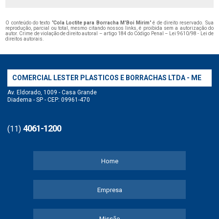
O conteúdo do texto "
Cola Loctite para Borracha M'Boi Mirim
" é de direito reservado. Sua
reprodução, parcial ou total, mesmo citando nossos links, é proibida sem a autorização do
autor. Crime de violação de direito autoral – artigo 184 do Código Penal –
Lei 9610/98 - Lei de
direitos autorais
.
COMERCIAL LESTER PLASTICOS E BORRACHAS LTDA - ME
Av. Eldorado, 1009 - Casa Grande
Diadema - SP - CEP: 09961-470
4061-1200
(11)
Home
Empresa
Missão