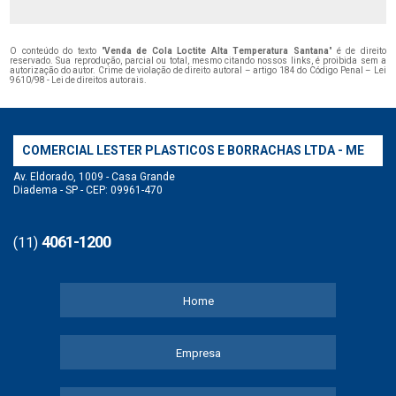
O conteúdo do texto "
Venda de Cola Loctite Alta Temperatura Santana
" é de direito
reservado. Sua reprodução, parcial ou total, mesmo citando nossos links, é proibida sem a
autorização do autor. Crime de violação de direito autoral – artigo 184 do Código Penal –
Lei
9610/98 - Lei de direitos autorais
.
COMERCIAL LESTER PLASTICOS E BORRACHAS LTDA - ME
Av. Eldorado, 1009 - Casa Grande
Diadema - SP - CEP: 09961-470
4061-1200
(11)
Home
Empresa