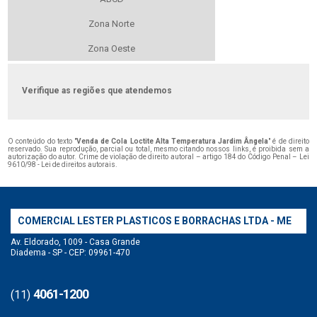
Zona Norte
Zona Oeste
Verifique as regiões que atendemos
O conteúdo do texto "
Venda de Cola Loctite Alta Temperatura Jardim Ângela
" é de direito
reservado. Sua reprodução, parcial ou total, mesmo citando nossos links, é proibida sem a
autorização do autor. Crime de violação de direito autoral – artigo 184 do Código Penal –
Lei
9610/98 - Lei de direitos autorais
.
COMERCIAL LESTER PLASTICOS E BORRACHAS LTDA - ME
Av. Eldorado, 1009 - Casa Grande
Diadema - SP - CEP: 09961-470
4061-1200
(11)