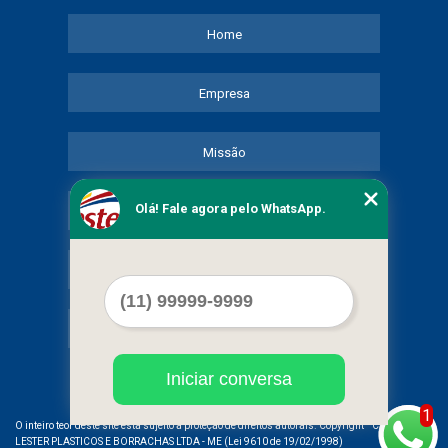
Home
Empresa
Missão
Olá! Fale agora pelo WhatsApp.
Serviços
Contato
Mapa do site
Iniciar conversa
1
©
O inteiro teor deste site está sujeito à proteção de direitos autorais. Copyright
COMERCIAL
LESTER PLASTICOS E BORRACHAS LTDA - ME (Lei 9610 de 19/02/1998)