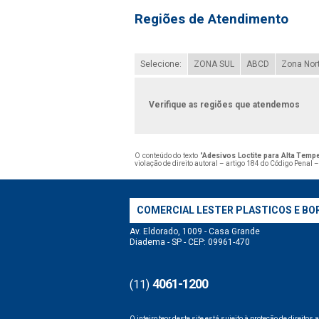
Regiões de Atendimento
Selecione:
ZONA SUL
ABCD
Zona Nor
Verifique as regiões que atendemos
O conteúdo do texto "
Adesivos Loctite para Alta Temp
violação de direito autoral – artigo 184 do Código Penal 
COMERCIAL LESTER PLASTICOS E BO
Av. Eldorado, 1009 - Casa Grande
Diadema - SP - CEP: 09961-470
4061-1200
(11)
O inteiro teor deste site está sujeito à proteção de direitos