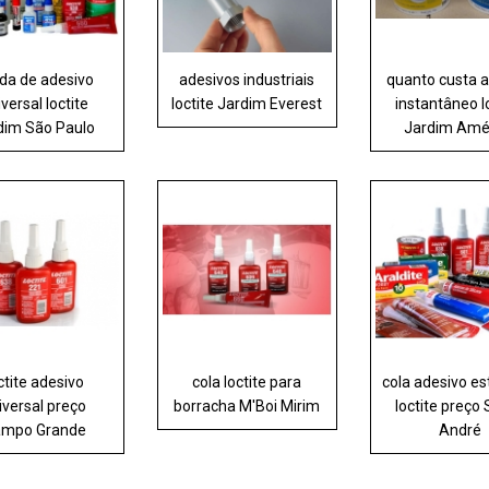
da de adesivo
adesivos industriais
quanto custa 
versal loctite
loctite Jardim Everest
instantâneo l
dim São Paulo
Jardim Amé
ctite adesivo
cola loctite para
cola adesivo es
iversal preço
borracha M'Boi Mirim
loctite preço
mpo Grande
André