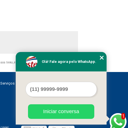
Olá! Fale agora pelo WhatsApp.
ossos links, é proibida sem a autorização do autor. Crime de
Serviços
Contato
Mapa do site
Iniciar conversa
1
/1998)