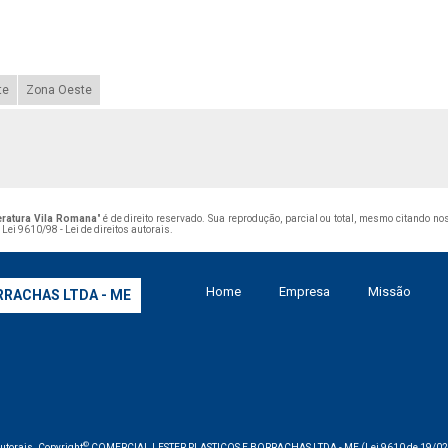
te
Zona Oeste
eratura Vila Romana
" é de direito reservado. Sua reprodução, parcial ou total, mesmo citando n
–
Lei 9610/98 - Lei de direitos autorais
.
Home
Empresa
Missão
RRACHAS LTDA - ME
©
 autorais. Copyright
COMERCIAL LESTER PLASTICOS E BORRACHAS LTDA - ME (Lei 9610 de 19/02