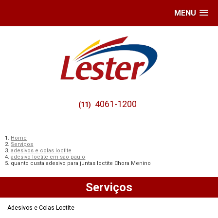
MENU
4061-1200
(11)
Home
Serviços
adesivos e colas loctite
adesivo loctite em são paulo
quanto custa adesivo para juntas loctite Chora Menino
Serviços
Adesivos e Colas Loctite