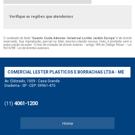
Verifique as regiões que atendemos
O conteúdo do texto "
Quanto Custa Adesivo Universal Loctite Jardim Europa
" é de direito
reservado. Sua reprodução, parcial ou total, mesmo citando nossos links, é proibida sem a
autorização do autor. Crime de violação de direito autoral – artigo 184 do Código Penal –
Lei
9610/98 - Lei de direitos autorais
.
COMERCIAL LESTER PLASTICOS E BORRACHAS LTDA - ME
Av. Eldorado, 1009 - Casa Grande
Diadema - SP - CEP: 09961-470
4061-1200
(11)
Home