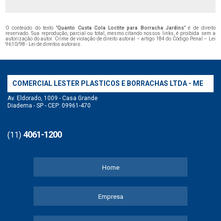
O conteúdo do texto "
Quanto Custa Cola Loctite para Borracha Jardins
" é de direito
reservado. Sua reprodução, parcial ou total, mesmo citando nossos links, é proibida sem a
autorização do autor. Crime de violação de direito autoral – artigo 184 do Código Penal –
Lei
9610/98 - Lei de direitos autorais
.
COMERCIAL LESTER PLASTICOS E BORRACHAS LTDA - ME
Av. Eldorado, 1009 - Casa Grande
Diadema - SP - CEP: 09961-470
4061-1200
(11)
Home
Empresa